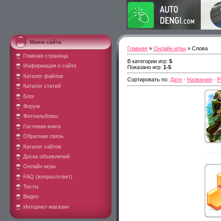
Меню сайта
Главная
»
Онлайн игры
» Слова
Главная страница
В категории игр
:
5
Информация о сайте
Показано игр
:
1-5
Каталог файлов
Сортировать по
:
Дате
·
Названию
·
Р
Каталог статей
Блог
Форум
Фотоальбомы
Гостевая книга
Обратная связь
Каталог сайтов
Доска объявлений
Онлайн игры
FAQ (вопрос/ответ)
Тесты
Видео
Интернет-магазин