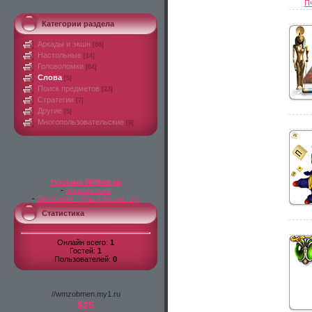
П
Категории раздела
Аркады и экшн
[86]
Настольные
[14]
Головоломки
[64]
Слова
[5]
Поиск предметов
[23]
Стратегии
[7]
Другие
[5]
Многопользовательские
[9]
Реклама WMlink.ru
-
qiq.ucoz.com
-
Экономия - путь к богатству!
Статистика
Онлайн всего:
1
Гостей:
1
Пользователей:
0
//wmzobmen.my1.ru
$25