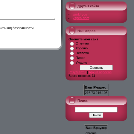
Друзья сайта
work4you
yspeh-dom
Наш опрос
Оцените мой сайт
Отлично
Хорошо
Неплохо
Плохо
Ужасно
Результаты
|
Архив опросов
Всего ответов:
11
Ваш IP-адрес
216.73.216.103
Поиск
Ваш Браузер
chrome