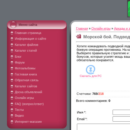
Меню сайта
Главная
»
Онлайн игры
»
Аркады и 
Главная страница
Морской бой. Подвод
Информация о сайте
Каталог файлов
Хотите командовать подводной лодк
боевую операцию противника. На к
Каталог статей
Выберите правильную стратегию и 
Блог
бонусов, которые усилят мощь ваш
обязательно понравится.
Форум
Фотоальбомы
Гостевая книга
Скачать для
PC
Обратная связь
Каталог сайтов
Доска объявлений
Счетчики
:
769
/
218
Онлайн игры
Всего комментариев
:
0
FAQ (вопрос/ответ)
Тесты
Имя *:
Видео
Email *:
Интернет-магазин