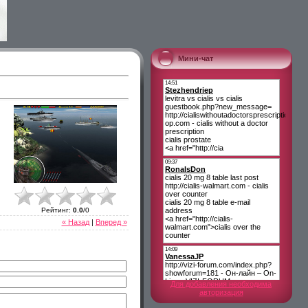
Мини-чат
Рейтинг
:
0.0
/
0
« Назад
|
Вперед »
Для добавления необходима
авторизация