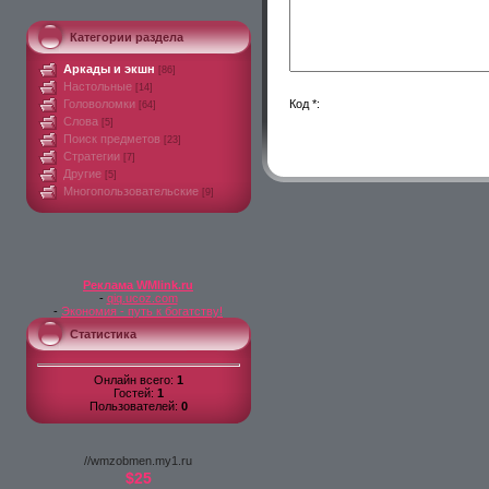
Категории раздела
Аркады и экшн
[86]
Настольные
[14]
Головоломки
Код *:
[64]
Слова
[5]
Поиск предметов
[23]
Стратегии
[7]
Другие
[5]
Многопользовательские
[9]
Реклама WMlink.ru
-
qiq.ucoz.com
-
Экономия - путь к богатству!
Статистика
Онлайн всего:
1
Гостей:
1
Пользователей:
0
//wmzobmen.my1.ru
$25