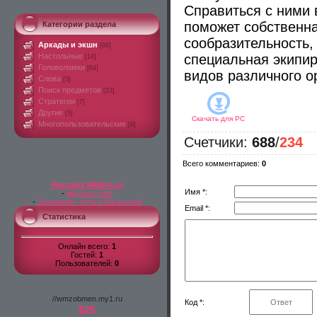
Справиться с ними
поможет собственн
Категории раздела
сообразительность,
Аркады и экшн
[86]
Настольные
специальная экипир
[14]
Головоломки
[64]
видов различного о
Слова
[5]
Поиск предметов
[23]
Стратегии
[7]
Другие
[5]
Скачать для
PC
Многопользовательские
[9]
Счетчики
:
688
/
234
Всего комментариев
:
0
Реклама WMlink.ru
Имя *:
-
qiq.ucoz.com
-
Экономия - путь к богатству!
Email *:
Статистика
Онлайн всего:
1
Гостей:
1
Пользователей:
0
//wmzobmen.my1.ru
Код *:
$25