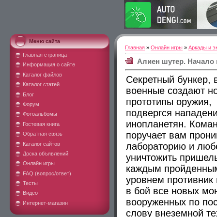
Меню сайта
Главная
»
Онлайн игры
»
Аркады и э
Главная страница
Алиен шутер. Начало
Информация о сайте
Каталог файлов
Секретный бункер, 
Каталог статей
военные создают н
Блог
прототипы оружия,
Форум
подвергся нападен
Фотоальбомы
инопланетян. Кома
Гостевая книга
поручает вам прони
Обратная связь
Каталог сайтов
лабораторию и люб
Доска объявлений
уничтожить пришел
Онлайн игры
каждым пройденны
FAQ (вопрос/ответ)
уровнем противник 
Тесты
в бой все новых мо
Видео
вооруженных по по
Интернет-магазин
слову внеземной те