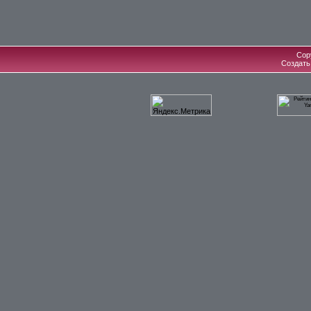
Cop
Создат