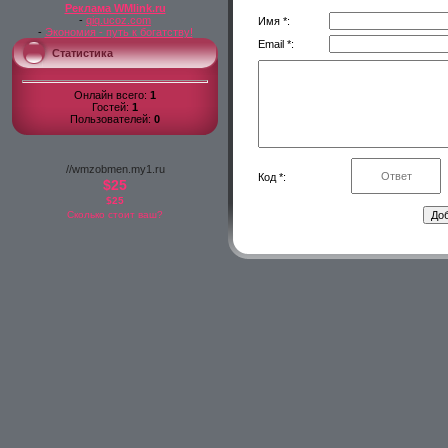
Реклама WMlink.ru
-
qiq.ucoz.com
Имя *:
-
Экономия - путь к богатству!
Email *:
Статистика
Онлайн всего:
1
Гостей:
1
Пользователей:
0
//wmzobmen.my1.ru
Код *:
$25
$25
Сколько стоит ваш?