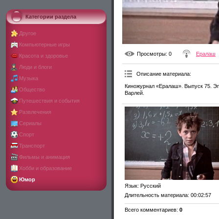
Категории раздела
Другое
Компьютерные игры
Просмотры
: 0
Ералаш
Красота и здоровье
Люди и блоги
Описание материала
:
Музыка
Киножурнал «Ералаш». Выпуск 75. Эп
Общество
Варлей.
Путешествия и события
Развлечения
Сериалы
Спорт
Транспорт
Фильмы и анимация
Хобби и образование
Юмор
Язык
: Русский
Длительность материала
: 00:02:57
Всего комментариев
:
0