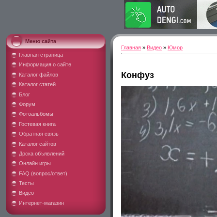
Меню сайта
Главная
»
Видео
»
Юмор
Главная страница
Информация о сайте
Конфуз
Каталог файлов
Каталог статей
Блог
Форум
Фотоальбомы
Гостевая книга
Обратная связь
Каталог сайтов
Доска объявлений
Онлайн игры
FAQ (вопрос/ответ)
Тесты
Видео
Интернет-магазин